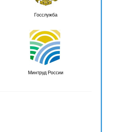
Госслужба
Минтруд России