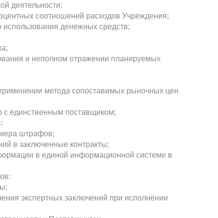
ой деятельности:
роцентных соотношений расходов Учреждения;
о использования денежных средств;
а;
ования и неполном отражении планируемых
 применении метода сопоставимых рыночных цен
о с единственным поставщиком;
:
змера штрафов;
ний в заключенные контракты;
формации в единой информационной системе в
ов:
ы;
ления экспертных заключений при исполнении