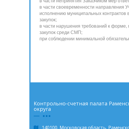
в части непринятия Заказчиком мер отве
в части своевременности направления 
исполнению муниципальных контрактов 
закупок;
в части нарушения требований к форме, 
закупок среди СМП;
при соблюдении минимальной обязательн
Контрольно-счетная палата Рамен
округа
140100, Московская область, Раменско