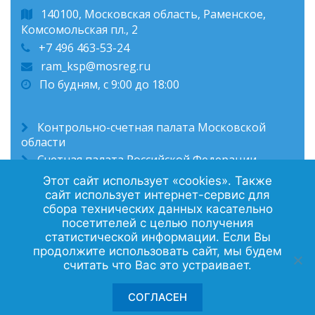
140100, Московская область, Раменское,
Комсомольская пл., 2
+7 496 463-53-24
ram_ksp@mosreg.ru
По будням, с 9:00 до 18:00
Контрольно-счетная палата Московской
области
Счетная палата Российской Федерации
Администрация Раменского муниципального
Этот сайт использует «cookies». Также
округа
сайт использует интернет-сервис для
сбора технических данных касательно
посетителей с целью получения
статистической информации. Если Вы
продолжите использовать сайт, мы будем
Политика конфиденциальности
считать что Вас это устраивает.
Контакты
СОГЛАСЕН