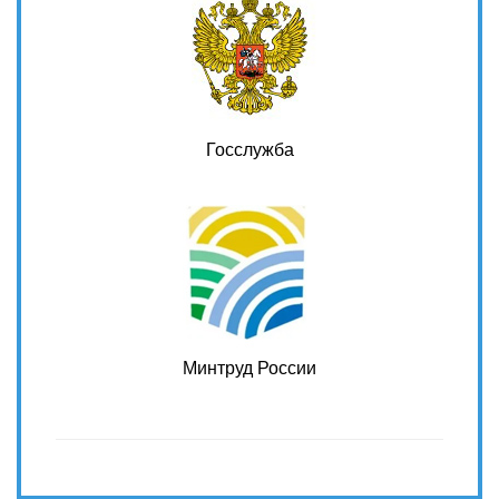
Госслужба
Минтруд России