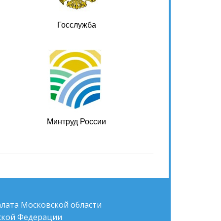
Госслужба
Минтруд России
алата Московской области
йской Федерации