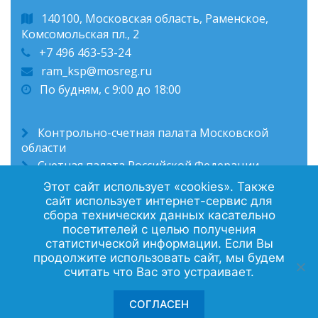
140100, Московская область, Раменское,
Комсомольская пл., 2
+7 496 463-53-24
ram_ksp@mosreg.ru
По будням, с 9:00 до 18:00
Контрольно-счетная палата Московской
области
Счетная палата Российской Федерации
Администрация Раменского муниципального
Этот сайт использует «cookies». Также
округа
сайт использует интернет-сервис для
сбора технических данных касательно
посетителей с целью получения
статистической информации. Если Вы
продолжите использовать сайт, мы будем
Политика конфиденциальности
считать что Вас это устраивает.
Контакты
СОГЛАСЕН