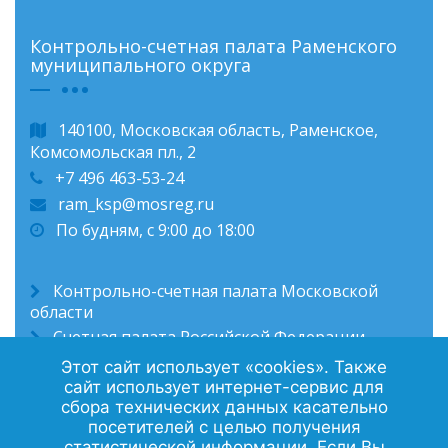
Контрольно-счетная палата Раменского
муниципального округа
140100, Московская область, Раменское,
Комсомольская пл., 2
+7 496 463-53-24
ram_ksp@mosreg.ru
По будням, с 9:00 до 18:00
Контрольно-счетная палата Московской
области
Счетная палата Российской Федерации
Администрация Раменского муниципального
Этот сайт использует «cookies». Также
округа
сайт использует интернет-сервис для
сбора технических данных касательно
посетителей с целью получения
статистической информации. Если Вы