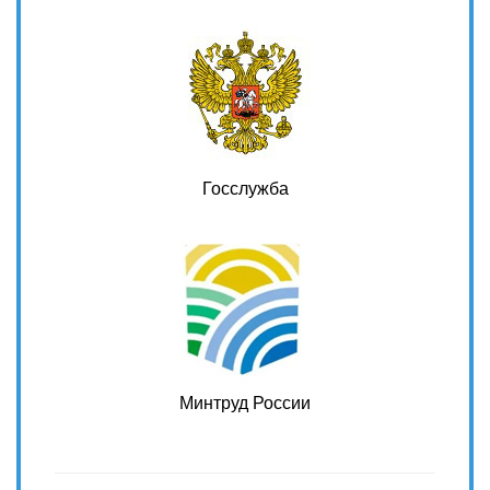
Госслужба
Минтруд России