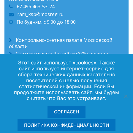
+7 496 463-53-24
ram_ksp@mosreg.ru
По будням, с 9:00 до 18:00
Контрольно-счетная палата Московской
области
Счетная палата Российской Федерации
Администрация Раменского муниципального
Этот сайт использует «cookies». Также
округа
сайт использует интернет-сервис для
сбора технических данных касательно
посетителей с целью получения
статистической информации. Если Вы
Политика конфиденциальности
продолжите использовать сайт, мы будем
считать что Вас это устраивает.
Контакты
СОГЛАСЕН
© 2025 © Контрольно-счетная палата
ПОЛИТИКА КОНФИДЕНЦИАЛЬНОСТИ
Раменского муниципального округа