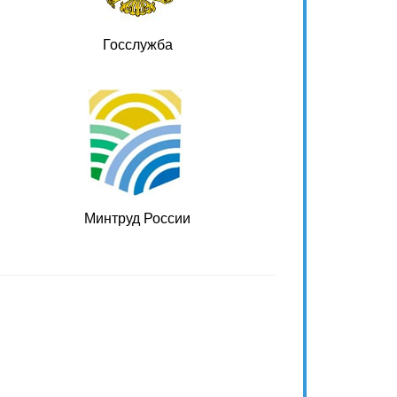
Госслужба
Минтруд России