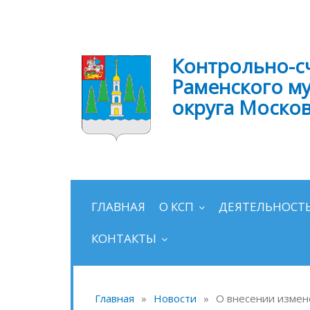
Контрольно-с
Раменского м
округа Моско
ГЛАВНАЯ
О КСП
ДЕЯТЕЛЬНОСТ
КОНТАКТЫ
Главная
»
Новости
»
О внесении измен