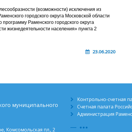
лесообразности (возможности) исключения из
аменского городского округа Московской области
 программу Раменского городского округа
сти жизнедеятельности населения» пункта 2
23.06.2020
Контрольно-счетная п
ского муниципального
Счетная палата Росси
Администрация Раменс
е, Комсомольская пл., 2