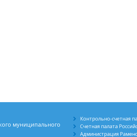
Контрольно-счетная п
ского муниципального
Счетная палата Росси
Администрация Раменс