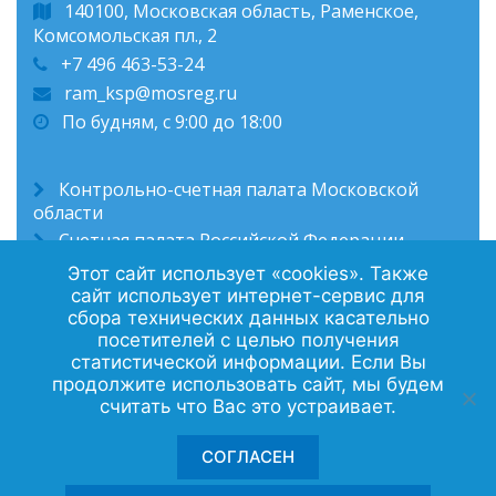
140100, Московская область, Раменское,
Комсомольская пл., 2
+7 496 463-53-24
ram_ksp@mosreg.ru
По будням, с 9:00 до 18:00
Контрольно-счетная палата Московской
области
Счетная палата Российской Федерации
Администрация Раменского муниципального
Этот сайт использует «cookies». Также
округа
сайт использует интернет-сервис для
сбора технических данных касательно
посетителей с целью получения
статистической информации. Если Вы
Политика конфиденциальности
продолжите использовать сайт, мы будем
считать что Вас это устраивает.
Контакты
СОГЛАСЕН