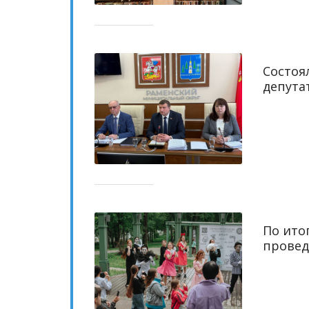
Состоя
депута
По ито
провед