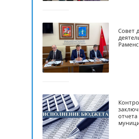
Совет 
деятел
Раменс
Контро
заключ
отчета
муници