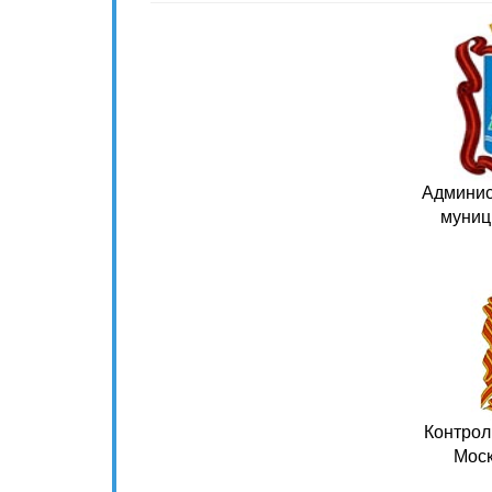
Админис
муниц
Контрол
Моск