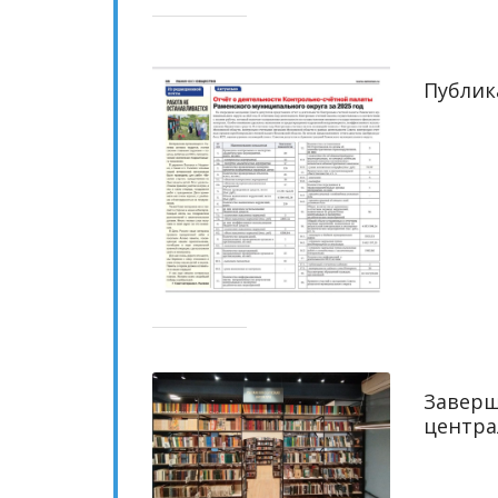
Публик
Заверш
центра