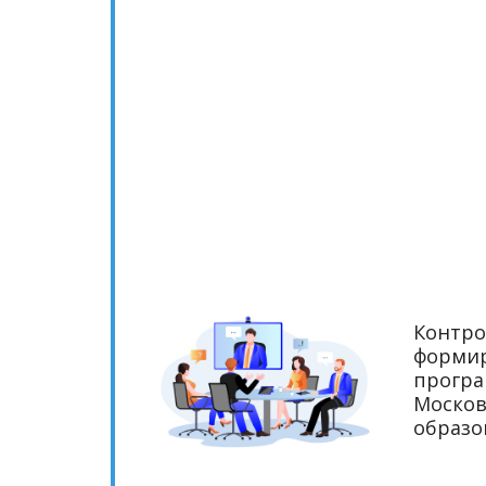
Новости
Контро
формир
програ
Москов
образо