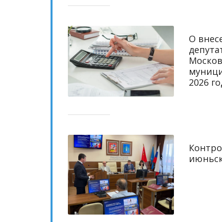
О внес
депута
Москов
муници
2026 г
Контро
июньск