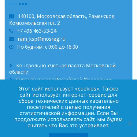
140100, Московская область, Раменское,
Комсомольская пл., 2
+7 496 463-53-24
ram_ksp@mosreg.ru
По будням, с 9:00 до 18:00
Контрольно-счетная палата Московской
области
Счетная палата Российской Федерации
Администрация Раменского муниципального
Этот сайт использует «cookies». Также
округа
сайт использует интернет-сервис для
сбора технических данных касательно
посетителей с целью получения
статистической информации. Если Вы
Политика конфиденциальности
продолжите использовать сайт, мы будем
считать что Вас это устраивает.
Контакты