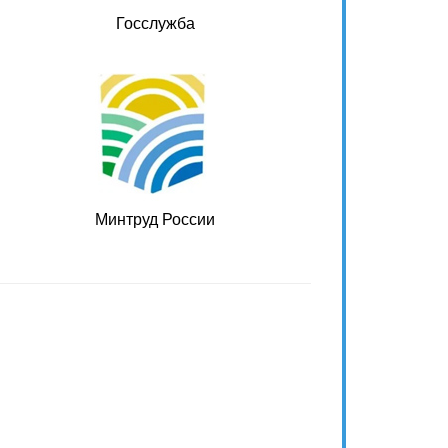
Госслужба
Минтруд России