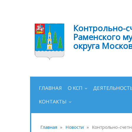
Контрольно-с
Раменского м
округа Моско
ГЛАВНАЯ
О КСП
ДЕЯТЕЛЬНОСТ
КОНТАКТЫ
Главная
»
Новости
»
Контрольно-счетна