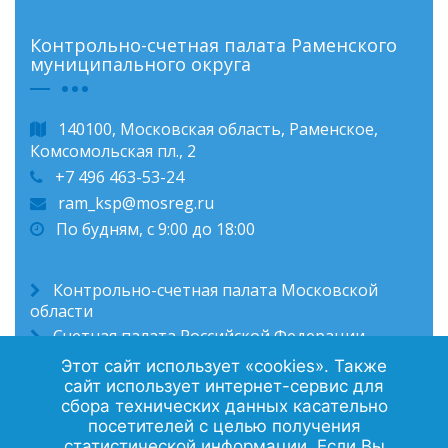
Контрольно-счетная палата Раменского
муниципального округа
140100, Московская область, Раменское,
Комсомольская пл., 2
+7 496 463-53-24
ram_ksp@mosreg.ru
По будням, с 9:00 до 18:00
Контрольно-счетная палата Московской
области
Счетная палата Российской Федерации
Администрация Раменского муниципального
Этот сайт использует «cookies». Также
округа
сайт использует интернет-сервис для
сбора технических данных касательно
посетителей с целью получения
статистической информации. Если Вы