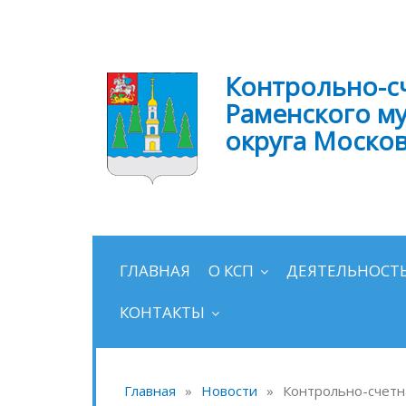
Контрольно-с
Раменского м
округа Моско
ГЛАВНАЯ
О КСП
ДЕЯТЕЛЬНОСТ
КОНТАКТЫ
Главная
»
Новости
»
Контрольно-счетна