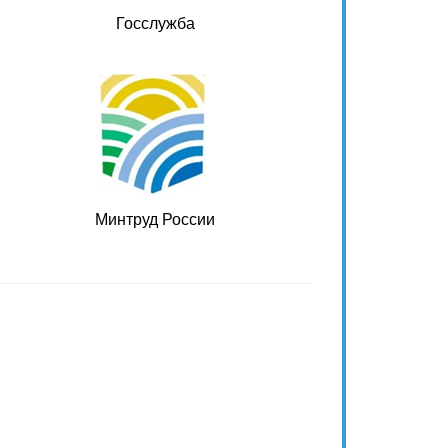
Госслужба
Минтруд России