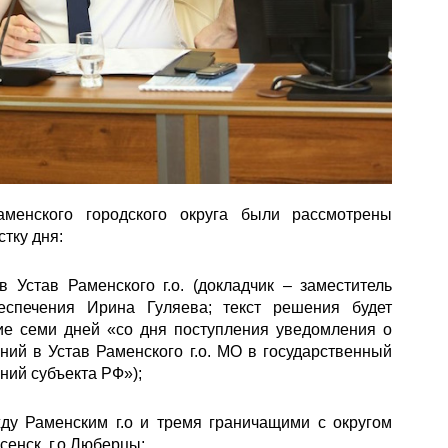
менского городского округа были рассмотрены
тку дня:
Устав Раменского г.о. (докладчик – заместитель
еспечения Ирина Гуляева; текст решения будет
ние семи дней «со дня поступления уведомления о
ий в Устав Раменского г.о. МО в государственный
ний субъекта РФ»);
ду Раменским г.о и тремя граничащими с округом
сенск, г.о.Люберцы;