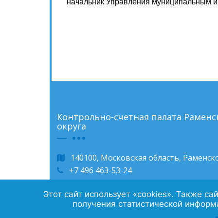
начальник Управления муниципальным и
Контрольно-счетная палата Рамен
округа
140100, Московская область, Раменско
+7 496 463-53-24
ram_ksp@mosreg.ru
Этот сайт использует «cookies». Также с
По будням, с 9:00 до 18:00
получения статистической информа