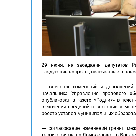
29 июня, на заседании депутатов Ра
следующие вопросы, включенные в повес
— внесение изменений и дополнений в 
начальника Управления правового об
опубликован в газете «Родник» в тече
включении сведений о внесении изменен
реестр уставов муниципальных образова
— согласование изменений границ меж
территориями: г.о.Домодедово, г.о.Воскре