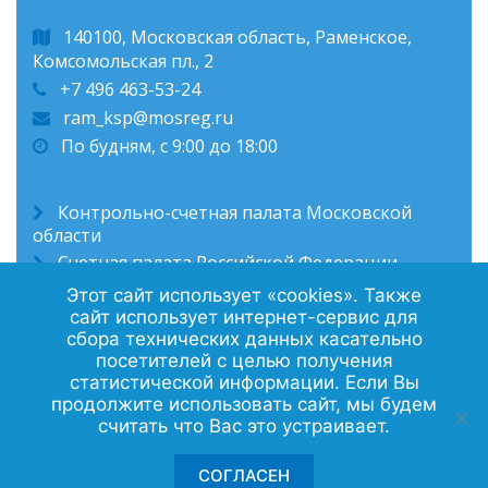
140100, Московская область, Раменское,
Комсомольская пл., 2
+7 496 463-53-24
ram_ksp@mosreg.ru
По будням, с 9:00 до 18:00
Контрольно-счетная палата Московской
области
Счетная палата Российской Федерации
Администрация Раменского муниципального
Этот сайт использует «cookies». Также
округа
сайт использует интернет-сервис для
сбора технических данных касательно
посетителей с целью получения
статистической информации. Если Вы
Политика конфиденциальности
продолжите использовать сайт, мы будем
считать что Вас это устраивает.
Контакты
СОГЛАСЕН