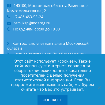
140100, Московская область, Раменское,
Комсомольская пл., 2
+7 496 463-53-24
ram_ksp@mosreg.ru
По будням, с 9:00 до 18:00
Контрольно-счетная палата Московской
области
Счетная палата Российской Федерации
Администрация Раменского муниципального
Этот сайт использует «cookies». Также
округа
сайт использует интернет-сервис для
сбора технических данных касательно
посетителей с целью получения
статистической информации. Если Вы
продолжите использовать сайт, мы будем
Политика конфиденциальности
считать что Вас это устраивает.
Контакты
СОГЛАСЕН