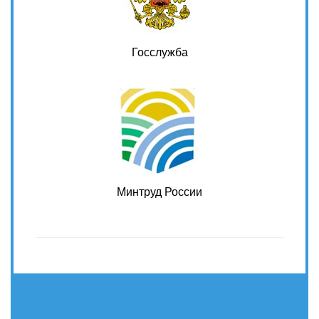
Госслужба
Минтруд России